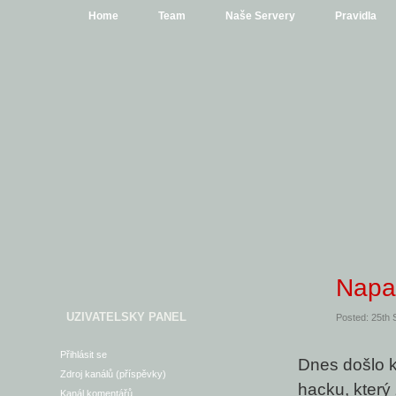
Home
Team
Naše Servery
Pravidla
Napa
UZIVATELSKY PANEL
Posted: 25th
Přihlásit se
Dnes došlo k
Zdroj kanálů (příspěvky)
hacku, který 
Kanál komentářů