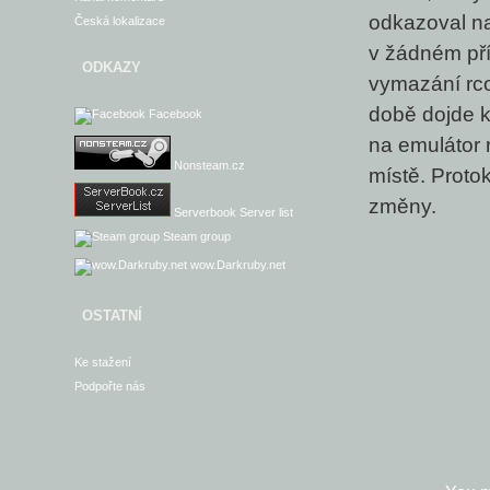
odkazoval na
Česká lokalizace
v žádném pří
ODKAZY
vymazání rcon
době dojde k
Facebook
na emulátor 
Nonsteam.cz
místě. Proto
změny.
Serverbook Server list
Steam group
wow.Darkruby.net
OSTATNÍ
Ke stažení
Podpořte nás