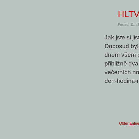
HLT
Posted: 11th
Jak jste si j
Doposud byl
dnem všem př
přibližně dv
večerních ho
den-hodina-m
Older Entri