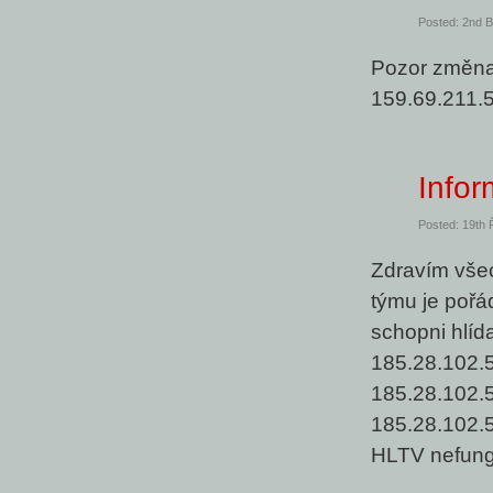
Posted: 2nd 
Pozor změna
159.69.211.5
Info
Posted: 19th 
Zdravím vše
týmu je pořád
schopni hlíd
185.28.102.5
185.28.102.5
185.28.102.
HLTV nefung