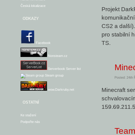
Česká lokalizace
Projekt Dark
komunikační
ODKAZY
CS2 a další)
pro stabilní 
TS.
Facebook
Nonsteam.cz
Minec
Serverbook Server list
Steam group
Posted: 24th 
Minecraft ser
wow.Darkruby.net
schvalovacím
OSTATNÍ
159.69.211.
Ke stažení
Podpořte nás
Team