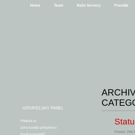
Home
Team
Naše Servery
Pravidla
ARCHIV
CATEG
UZIVATELSKY PANEL
Stat
Přihlásit se
Zdroj kanálů (příspěvky)
Posted: 29th
Kanál komentářů