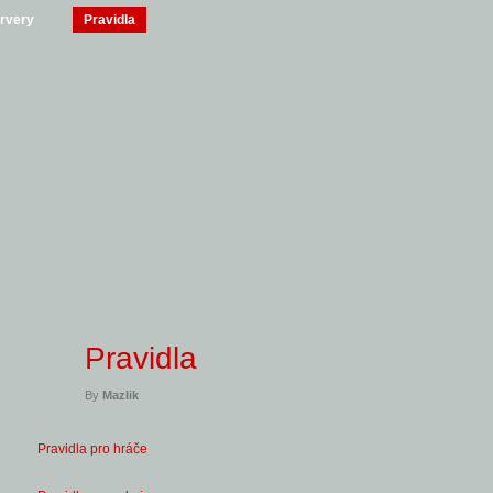
rvery
Pravidla
Pravidla
By
Mazlik
Pravidla pro hráče