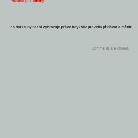
Pravidla pro adminy
cs.darkruby.net si vyhrazuje právo kdykoliv pravidla přidávat a měnit!
Comments are closed.