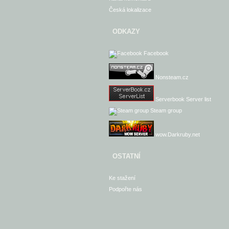
Česká lokalizace
ODKAZY
Facebook
Nonsteam.cz
Serverbook Server list
Steam group
wow.Darkruby.net
OSTATNÍ
Ke stažení
Podpořte nás