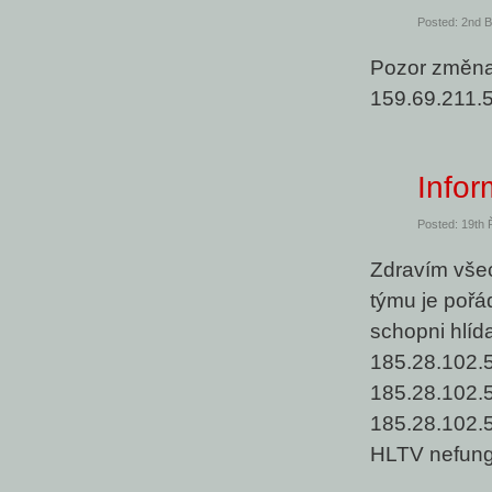
Posted: 2nd 
Pozor změna
159.69.211.5
Info
Posted: 19th 
Zdravím vše
týmu je pořád
schopni hlíd
185.28.102.5
185.28.102.5
185.28.102.
HLTV nefung