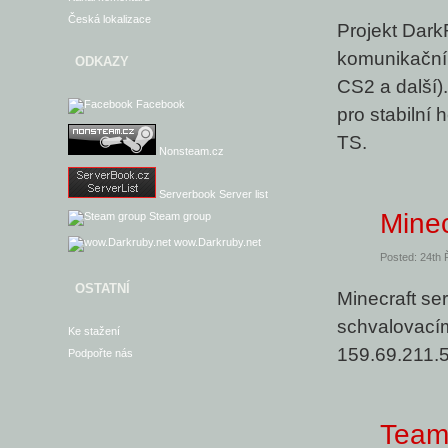
Česká lokalizace
Projekt Dark
komunikační
ODKAZY
CS2 a další)
Facebook
pro stabilní 
TS.
Nonsteam.cz
Serverbook Server list
Minec
Steam group
wow.Darkruby.net
Posted: 24th 
OSTATNÍ
Minecraft ser
schvalovacím
Ke stažení
159.69.211.
Podpořte nás
Team