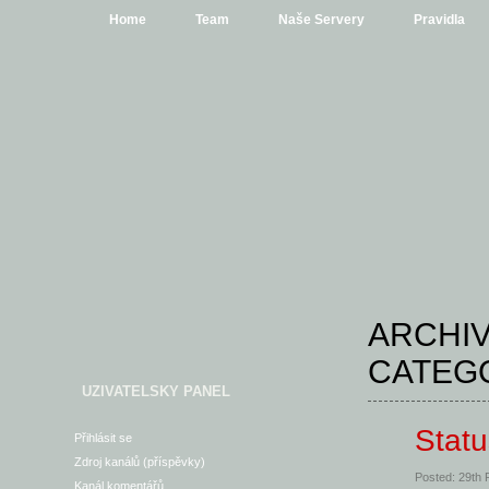
Home
Team
Naše Servery
Pravidla
ARCHIV
CATEG
UZIVATELSKY PANEL
Stat
Přihlásit se
Zdroj kanálů (příspěvky)
Posted: 29th
Kanál komentářů