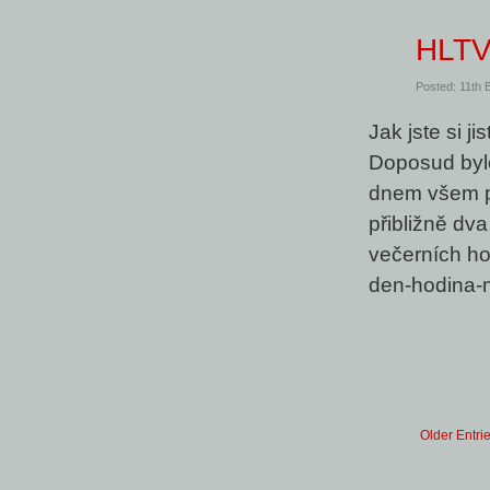
HLT
Posted: 11th
Jak jste si j
Doposud byl
dnem všem př
přibližně dv
večerních ho
den-hodina-m
Older Entri